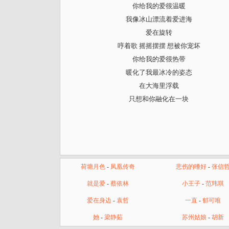
你给我的爱很温暖
我像冰山漂流着爱进海
爱在旋转
哼着歌 摇摇摆摆 想被你宠坏
你给我的爱很热带
暖化了我最冰冷的姿态
在大海里浮载
只想和你融化在一块
荷塘月色
-
凤凰传奇
悲伤的嗜好
-
张信
就是爱
-
蔡依林
小王子
-
范玮琪
爱在身边
-
袁哲
一直
-
郁可唯
她
-
梁静茹
苏州姑娘
-
胡新