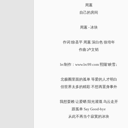
周蕙
自己的房间
周蕙 - 冰块
作词∶徐圣平 周蕙 深白色 徐培年
作曲∶卢文韬
lrc制作：www.lrc99.com 熙陽′眏雪↓
北极圈里面的孤单 等爱的人才明白
但世界太多的精彩 不想再置身事外
我想耍赖 让爱晒 阳光灌溉 乌云走开
跟孤单 Say Good-bye
从此不再当个寂寞的冰块