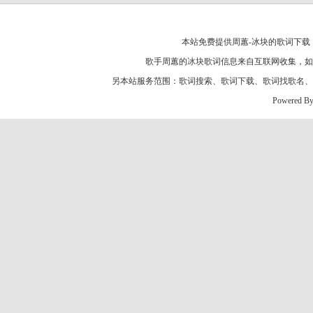
本站免费提供周蕙-冰块的歌词下载，
歌手周蕙的
冰块歌词
信息来自互联网收集，如
另本站服务范围：
歌词搜索
、
歌词下载
、
歌词找歌名
、
Powered B