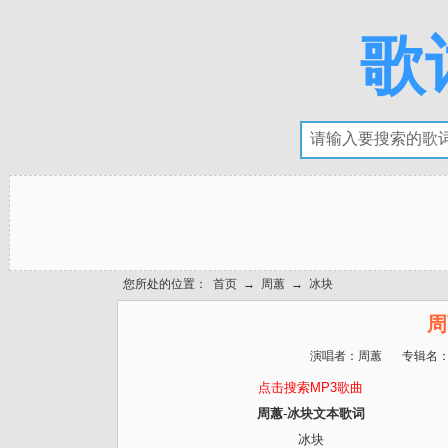
歌
您所处的位置：
首页
→
周蕙
→
冰块
周
演唱者：
周蕙
专辑名
点击搜索MP3歌曲
周蕙-冰块文本歌词
冰块