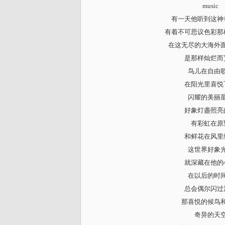
music
有一天他听到这神
有着不可思议色彩那
在这无尽的大海外
是那样灿烂而
鸟儿在自由
在阳光里喜悦
闪耀的美丽
好象灯盏照亮
有彩虹在原
和鲜花在风里
这世界好象
就深藏在他的
在以后的时
总会偶尔闪过
那喜悦的候鸟
奇异的天