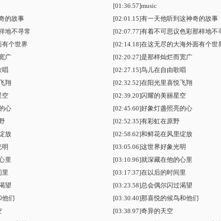
[01:36.57]music
奇的故事
[02:01.15]有一天他听到这神奇的故事
样地不寻常
[02:07.77]有着不可思议色彩那样地
面有个世界
[02:14.18]在这无尽的大海外面有个世
宽广
[02:20.27]是那样灿烂而宽广
歌唱
[02:27.15]鸟儿在自由歌唱
飞翔
[02:32.52]在阳光里喜悦飞翔
星空
[02:39.20]闪耀的美丽星空
的心
[02:45.60]好象灯盏照亮的心
野
[02:52.35]有彩虹在原野
绽放
[02:58.62]和鲜花在风里绽放
光明
[03:05.06]这世界好象光明
心里
[03:10.96]就深藏在他的心里
间里
[03:17.37]在以后的时间里
渴望
[03:23.58]总会偶尔闪过渴望
和他们
[03:30.40]那喜悦的候鸟和他们
空
[03:38.97]奇异的天空