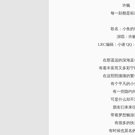
许巍
每一刻都是崭
歌名：小鱼的
演唱：许
LRC编辑：小谢 QQ：8
在那遥远的深海蓝
有着丰富而又多彩宁
在这熙熙攘攘的繁
有个平凡的小
有一些隐约
可是什么却不
朋友们来来
带着梦想畅游
有很多的快
有时候也莫名