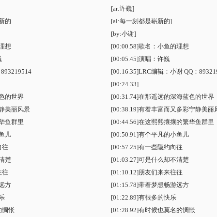
[ar:许巍]
新的
[al:每一刻都是崭新的]
[by:小谢]
理想
[00:00.58]歌名：小鱼的理想
巍
[00:05.45]演唱：许巍
93219514
[00:16.35]LRC编辑：小谢 QQ：89321
[00:24.33]
色的世界
[00:31.74]在那遥远的深海蓝色的世界
静美丽风景
[00:38.19]有着丰富而又多彩宁静美
华鱼群里
[00:44.56]在这熙熙攘攘的繁华鱼群里
鱼儿
[00:50.91]有个平凡的小鱼儿
向往
[00:57.25]有一些隐约向往
清楚
[01:03.27]可是什么却不清楚
往往
[01:10.12]朋友们来来往往
远方
[01:15.78]带着梦想畅游远方
乐
[01:22.89]有很多的快乐
的惆怅
[01:28.92]有时候也莫名的惆怅