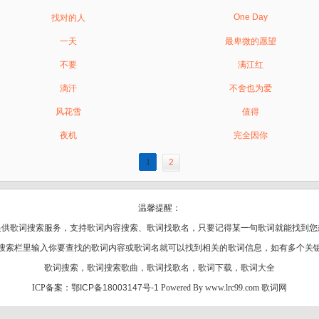
One Day
找对的人
一天
最卑微的愿望
不要
满江红
滴汗
不舍也为爱
风花雪
值得
夜机
完全因你
1
2
温馨提醒：
提供歌词搜索服务，支持
歌词
内容搜索、歌词找歌名，只要记得某一句歌词就能找到您
搜索栏里输入你要查找的歌词内容或歌词名就可以找到相关的歌词信息，如有多个关
歌词搜索
，
歌词搜索歌曲
，
歌词找歌名
，
歌词下载
，
歌词大全
ICP备案：
鄂ICP备18003147号-1
Powered By www.lrc99.com
歌词网