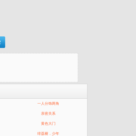
一人分饰两角
亲密关系
黄色大门
绯荔榭．少年