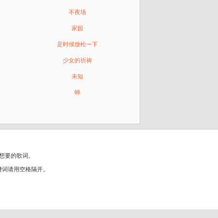
不夜场
家园
是时候放松一下
少女的祈祷
未知
蝉
想要的歌词。
键词请用空格隔开。