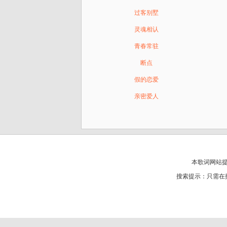
过客别墅
灵魂相认
青春常驻
断点
假的恋爱
亲密爱人
本歌词网站
搜索提示：只需在