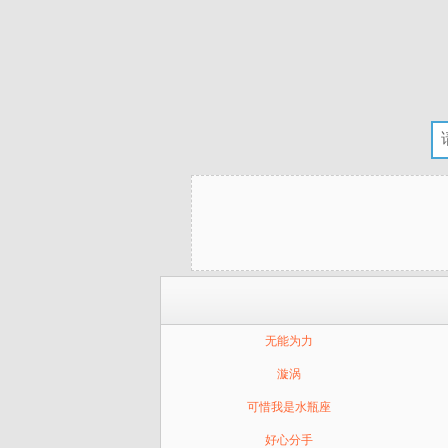
无能为力
漩涡
可惜我是水瓶座
好心分手