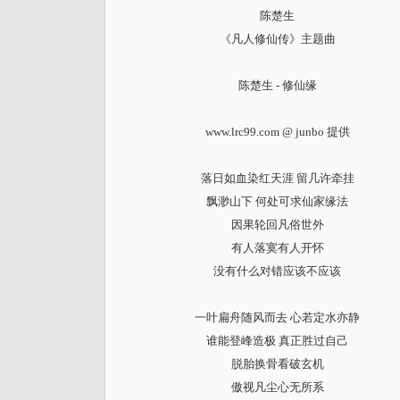
陈楚生
《凡人修仙传》主题曲
陈楚生 - 修仙缘
www.lrc99.com @ junbo 提供
落日如血染红天涯 留几许牵挂
飘渺山下 何处可求仙家缘法
因果轮回凡俗世外
有人落寞有人开怀
没有什么对错应该不应该
一叶扁舟随风而去 心若定水亦静
谁能登峰造极 真正胜过自己
脱胎换骨看破玄机
傲视凡尘心无所系