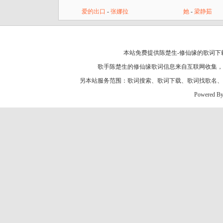
爱的出口
-
张娜拉
她
-
梁静茹
本站免费提供陈楚生-修仙缘的歌词下载
歌手陈楚生的
修仙缘歌词
信息来自互联网收集，
另本站服务范围：
歌词搜索
、
歌词下载
、
歌词找歌名
、
Powered B