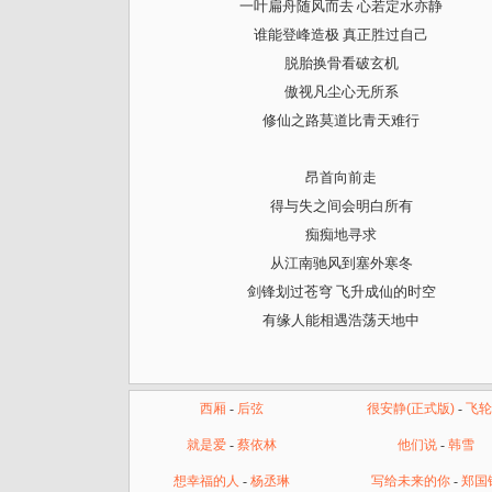
一叶扁舟随风而去 心若定水亦静
谁能登峰造极 真正胜过自己
脱胎换骨看破玄机
傲视凡尘心无所系
修仙之路莫道比青天难行
昂首向前走
得与失之间会明白所有
痴痴地寻求
从江南驰风到塞外寒冬
剑锋划过苍穹 飞升成仙的时空
有缘人能相遇浩荡天地中
西厢
-
后弦
很安静(正式版)
-
飞轮
就是爱
-
蔡依林
他们说
-
韩雪
想幸福的人
-
杨丞琳
写给未来的你
-
郑国