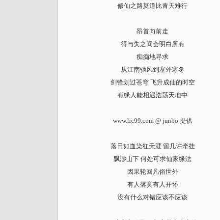
修仙之路莫道比青天难行
昂首向前走
得与失之间会明白所有
痴痴地寻求
从江南驰风到塞外寒冬
剑锋划过苍穹 飞升成仙的时空
有缘人能相遇浩荡天地中
www.lrc99.com @ junbo 提供
落日如血染红天涯 留几许牵挂
飘渺山下 何处可求仙家缘法
因果轮回凡俗世外
有人落寞有人开怀
没有什么对错应该不应该