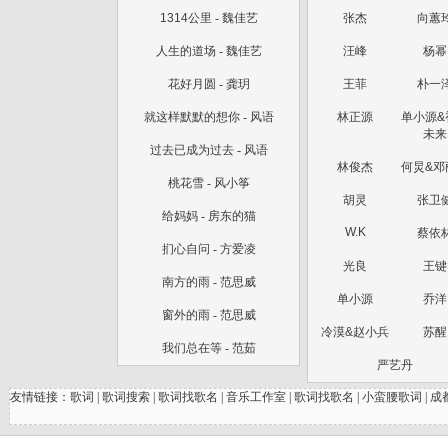
1314公里
-
魏佳艺
张杰
向蕙
人生的道场
-
魏佳艺
汪峰
杨幂
花好月圆
-
龚玥
王菲
朴一
就这样默默的想你
-
风语
林正源
单小源&
未来
过去已成为过去
-
风语
林俊杰
何炅&邓
桃花雪
-
风小筝
胡灵
张卫
给妈妈
-
房东的猫
W.K
蔡依
扪心自问
-
方爱凌
光良
王键
南方的雨
-
范思威
单小源
乔洋
窗外的雨
-
范思威
冷漠&赵小兵
苏醒
我们总在等
-
范茹
严艺丹
友情链接：
歌词
|
歌词搜索
|
歌词找歌名
|
音乐工作室
|
歌词找歌名
|
小蛮腰歌词
|
成