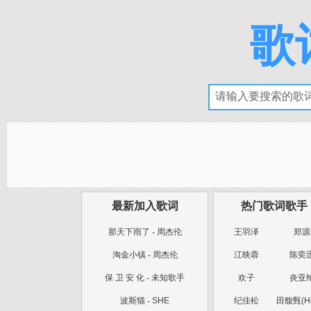
歌
最新加入歌词
热门歌词歌手
那天下雨了
-
周杰伦
王羽泽
郑源
淘金小镇
-
周杰伦
江映蓉
陈奕
保 卫 安 化
-
未知歌手
欢子
炎亚
波斯猫
-
SHE
纪佳松
田馥甄(He