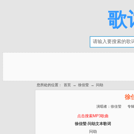
歌
您所处的位置：
首页
→
徐佳莹
→
问劫
徐
演唱者：
徐佳莹
专
点击搜索MP3歌曲
徐佳莹-问劫文本歌词
问劫