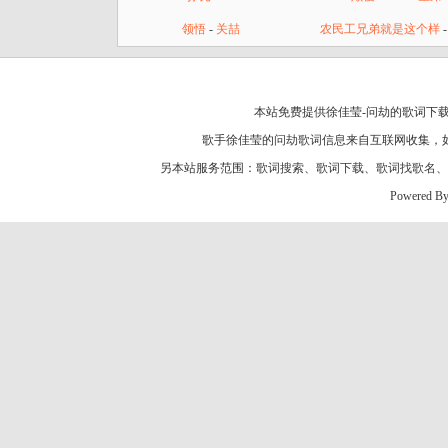
领悟
-
关喆
农民工兄弟就是这个样
本站免费提供徐佳莹-问劫的歌词下载
歌手徐佳莹的
问劫歌词
信息来自互联网收集，
另本站服务范围：
歌词搜索
、
歌词下载
、
歌词找歌名
、
Powered B