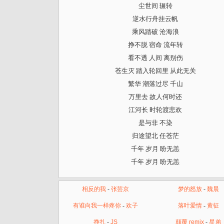
尘世间 辗转
逆水行舟挂云帆
乘风踏破 沧海浪
挣不脱 宿命 流年转
看不透 人间 离别伤
苍生灭 踏入轮回里 从此无关
繁华 潮落过尽 千山
万里去 故人何时还
江河长 时轮渡悲欢
是与非 不染
归途望北 任苍茫
千年 岁月 盼无恙
千年 岁月 盼无恙
相反的我
-
张芸京
梦的怒放
-
魏晨
有谁向我一样疼你
-
欢子
落叶爱情
-
黄征
挣扎
-
JS
颠覆 remix
-
星弟