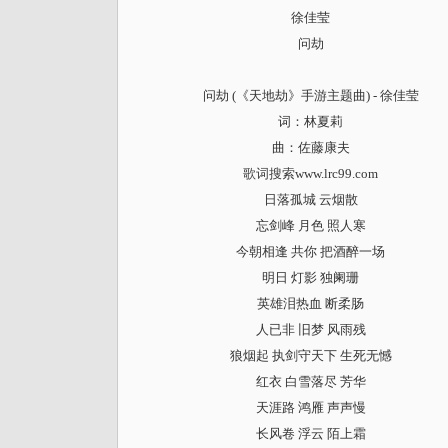
徐佳莹
问劫
问劫 (《天地劫》手游主题曲) - 徐佳莹
词：林夏莉
曲：佐藤康夫
歌词搜索
www.lrc99.com
日落孤城 云烟散
忘剑峰 月色 照人寒
今朝相逢 共你 把酒醉一场
明日 灯影 独阑珊
英雄泪热血 断柔肠
人已非 旧梦 风雨残
狼烟起 执剑守天下 生死无憾
红衣 白雪落尽 芳华
天涯路 鸿雁 声声慢
长风卷 浮云 陌上霜