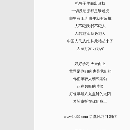
枪杆子里面出政权
一切反动派都是纸老虎
哪里有压迫 哪里就有反抗
人不犯我 我不犯人
人若犯我 我必犯人
中国人民从此 从此站起来了
人民万岁 万万岁
好好学习 天天向上
世界是你们的 也是我们的
你们年轻人朝气蓬勃
正在兴旺的时候
好像早晨八九点钟的太阳
希望寄托在你们身上
www.lrc99.com @ 薰风习习 制作