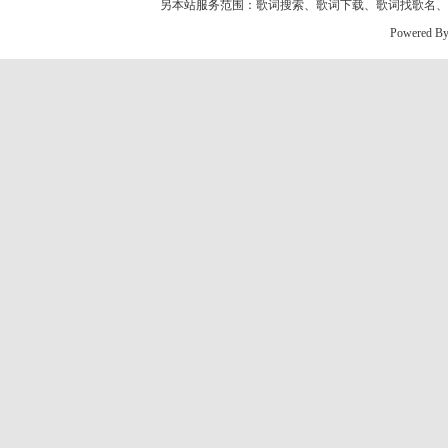
另本站服务范围：
歌词搜索
、
歌词下载
、
歌词找歌名
、
Powered B