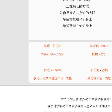
正在兴旺的时候
好像早晨八九点钟的太阳
希望寄托在你们身上
希望寄托在你们身上
靠岸
-
姜玉阳
喜欢你
-
bobo
大笑江湖
-
小沈阳
摇摆
-
蔡妍
粉笔
-
王啸坤
旧伤疤
-
孙楠
农民工兄弟就是这个样
-
陈星
最美颐和园
-
陶红
本站免费提供冷漠-毛主席语录的歌词下
歌手冷漠的
毛主席语录歌词
信息来自互联网收集