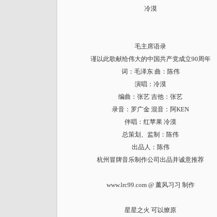
冷漠
毛主席语录
谨以此歌献给伟大的中国共产党成立90周年
词：毛泽东 曲：陈伟
演唱：冷漠
编曲：张艺 吉他：张艺
录音：罗广金 混音：阿KEN
伴唱：红苹果 冷漠
总策划、监制：陈伟
出品人：陈伟
杭州冒牌音乐制作公司出品并诚意推荐
www.lrc99.com @ 薰风习习 制作
星星之火 可以燎原