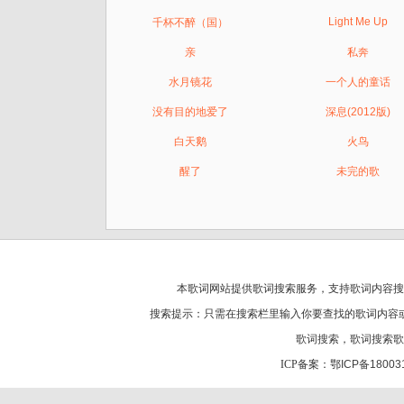
Light Me Up
千杯不醉（国）
亲
私奔
水月镜花
一个人的童话
没有目的地爱了
深息(2012版)
白天鹅
火鸟
醒了
未完的歌
本歌词网站提供歌词搜索服务，支持
歌词
内容搜
搜索提示：只需在搜索栏里输入你要查找的歌词内容
歌词搜索
，
歌词搜索歌
ICP备案：
鄂ICP备18003