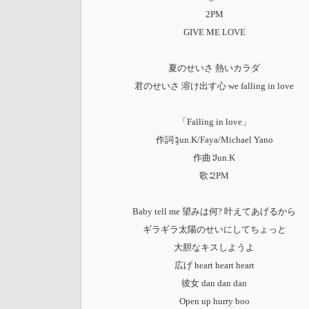
2PM
GIVE ME LOVE
夏のせいさ 熱いカラダ
君のせいさ 溶け出す心 we falling in love
「Falling in love」
作詞∶jun.K/Faya/Michael Yano
作曲∶Jun.K
歌∶2PM
Baby tell me 望みは何? 叶えてあげるから
ギラギラ太陽のせいにしてちょっと
大胆なキスしようよ
広げ heart heart heart
彼女 dan dan dan
Open up hurry boo