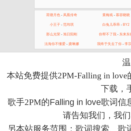
荷塘月色
-
凤凰传奇
黄梅戏
-
慕容晓晓
小王子
-
范玮琪
白兔儿乖乖
-
BY2
那么光荣
-
旭日阳刚
你帮不了我
-
东来东
法海你不懂爱
-
龚琳娜
我终于失去了你
-
李
温
本站免费提供2PM-Falling in
下载，
Falling in love歌词
歌手2PM的
信
请告知我们，我们
歌词搜索
歌
另本站服务范围：
、