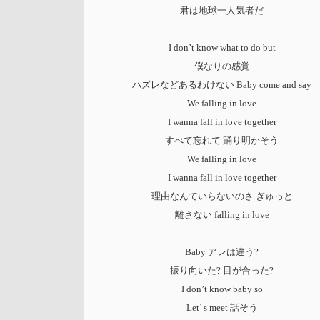
君は地球一人気者だ
I don’t know what to do but
僕なりの感覚
ハズレなどあるわけない Baby come and say
We falling in love
I wanna fall in love together
すべて忘れて 踊り明かそう
We falling in love
I wanna fall in love together
理由なんていらないのさ ぎゅっと
離さない falling in love
Baby アレは違う?
振り向いた? 目が合った?
I don’t know baby so
Let’ s meet 話そう