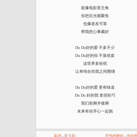
挺像电影里主角
你把目光都聚焦
也像老友可靠
帮我把心事藏好
Du Du好的爱 不多不少
Du Du好的你 不落俗套
这世界多纷扰
让单纯在你我之间围绕
Du Du好的爱 更有味道
Du Du 好的我 拿捏轻巧
我们前脚并後脚
未来有你开心一起跑
靠岸
-
姜玉阳
悲伤的嗜好
-
张信