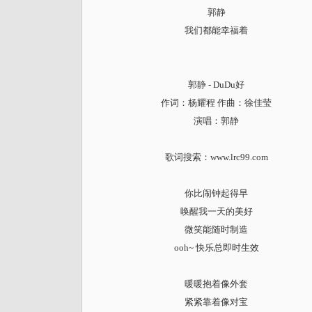
郭静
我们都能幸福着
郭静 - DuDu好
作词：杨耀程 作曲：徐佳莹
演唱：郭静
歌词搜索
：www.lrc99.com
你比闹钟起得早
唤醒我一天的美好
微笑能随时制造
ooh~ 快乐总即时生效
暖暖抱着像外套
紧紧靠着像对宝