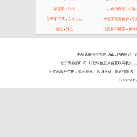
最悲歌
-
张杰
小鱼的理想
-
许巍
你帮不了我
-
东来东往
命运不是那辘轳
-
李
清空
-
泳儿
法海你不懂爱
-
龚琳
本站免费提供郭静-DuDu好的歌词下
歌手郭静的
DuDu好歌词
信息来自互联网收集，
另本站服务范围：
歌词搜索
、
歌词下载
、
歌词找歌名
、
Powered B