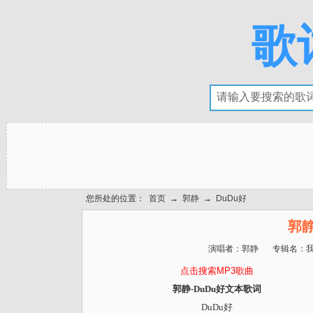
歌
您所处的位置：
首页
→
郭静
→
DuDu好
郭静
演唱者：
郭静
专辑名：
点击搜索MP3歌曲
郭静-DuDu好文本歌词
DuDu好