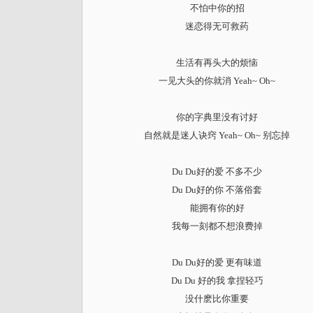
不怕中你的招
迷恋得无可救药
生活有再头大的烦恼
一见大头的你就消 Yeah~ Oh~
你的字典里没有讨好
自然就是迷人诀窍 Yeah~ Oh~ 别忘掉
Du Du好的爱 不多不少
Du Du好的你 不落俗套
能拥有你的好
我每一刻都不想浪费掉
Du Du好的爱 更有味道
Du Du 好的我 拿捏轻巧
没什麽比你重要