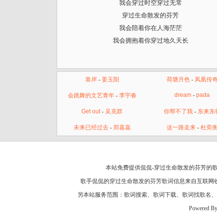
我会穿过时空穿过无常
穿过生命散发的芬芳
我会陪着你在人海茫茫
我会拥抱着你穿过地久天长
靠岸
-
姜玉阳
荷塘月色
-
凤凰传
dream
-
pada
会跳舞的文艺青年
-
李宇春
Get out
-
吴克群
你帮不了我
-
东来东
未来已经过去
-
郑嘉嘉
这一路走来
-
杜奕
本站免费提供侃侃-穿过生命散发的芬芳的歌
歌手侃侃的
穿过生命散发的芬芳歌词
信息来自互联网
另本站服务范围：
歌词搜索
、
歌词下载
、
歌词找歌名
、
Powered B