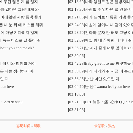
 우린 닮은 게 참 많지
[02:13.60]나와 생일도 같은 물병자리
나와 같다면 그냥 내게 와
[02:17.30]사랑할 수 없다면 널 안 봐
 바래왔던 사랑 듬뿍 줄게
[02:21.06]네가 느껴보지 못한 기쁨
뜬 내 눈 위 에 키스를 해줘
[02:24.98]아침에 일어나 내 곁에 있
할게 마냥 기다리지 않게
[02:28.79]전화와 문자 안 돼도 그냥
시 녹는 미소로 날 풀어 줘
[02:32.69]매일 밤 내 꿈에만 나타나
out you and me ok?
[02:36.71]난 네게 줄게 너무 많아 It’s all 
[02:39.96]
을 내게 줘 너와 함께할 거야
[02:42.28]Baby give it to me 
만은 다른 생각하지 마
[02:50.09]내게 다가와 줘 지금 이 
으면 돼
[02:56.85]난 난 너만 있으면 돼
your love
[03:04.70]난 난 I wanna feel your love
[03:18.00]
279283863
[03:21.30]LRC制作：痛``心ゆ QQ：27
[03:31.08]
忘记时间
-
胡歌
最悲歌
-
张杰