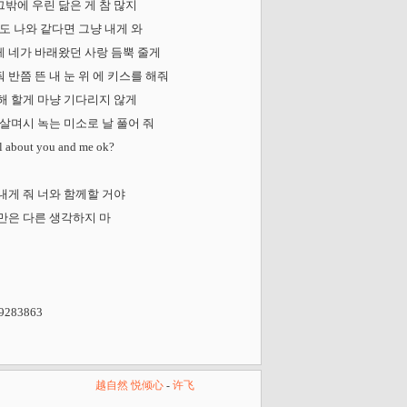
 그밖에 우린 닮은 게 참 많지
 너도 나와 같다면 그냥 내게 와
 줄게 네가 바래왔던 사랑 듬뿍 줄게
어줘 반쯤 뜬 내 눈 위 에 키스를 해줘
 이해 할게 마냥 기다리지 않게
 줘 살며시 녹는 미소로 날 풀어 줘
about you and me ok?
짜릿함을 내게 줘 너와 함께할 거야
순간만은 다른 생각하지 마
9283863
越自然 悦倾心
-
许飞