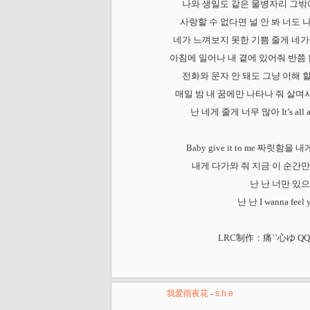
나와 생일도 같은 물병자리 그밖에
사랑할 수 없다면 널 안 봐 너도 
네가 느껴보지 못한 기쁨 줄게 네가
아침에 일어나 내 곁에 있어줘 반쯤 
전화와 문자 안 돼도 그냥 이해 
매일 밤 내 꿈에만 나타나 줘 살며
난 네게 줄게 너무 많아 It’s all ab
Baby give it to me 짜릿함
내게 다가와 줘 지금 이 순간
난 난 너만 있
난 난 I wanna feel 
LRC制作：痛``心ゆ QQ：
我爱雨夜花
-
s.h.e