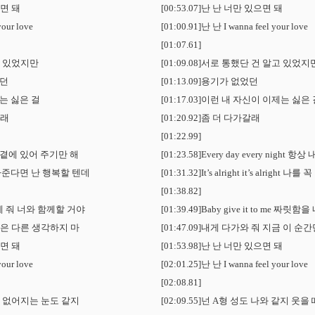
으면 돼
[00:53.07]난 난 너만 있으면 돼
your love
[01:00.91]난 난 I wanna feel your love
[01:07.61]
고 있었지만
[01:09.08]서로 통했단 건 알고 있었지
었던
[01:13.09]용기가 없었던
는 싫은 걸
[01:17.03]이런 내 자신이 이제는 싫은
갈래
[01:20.92]좀 더 다가갈래
[01:22.99]
항상 내 곁에 있어 주기만 해
[01:23.58]Every day every night
나를 꼭 안아준다면 난 행복할 텐데
[01:31.32]It’s alright it’s alri
[01:38.82]
을 내게 줘 너와 함께할 거야
[01:39.49]Baby give it to me 
만은 다른 생각하지 마
[01:47.09]내게 다가와 줘 지금 이 
으면 돼
[01:53.98]난 난 너만 있으면 돼
your love
[02:01.25]난 난 I wanna feel your love
[02:08.81]
때 없어지는 눈도 같지
[02:09.55]넌 A형 성도 나와 같지 웃