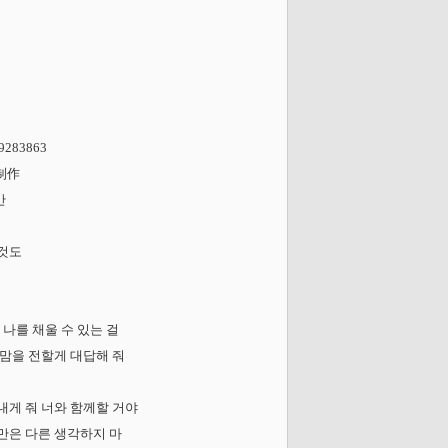
9283863
 制作
만
 것도
 너만이 나를 채울 수 있는 걸
ht 이젠 내 맘을 전할게 대답해 줘
짜릿함을 내게 줘 너와 함께할 거야
순간만은 다른 생각하지 마