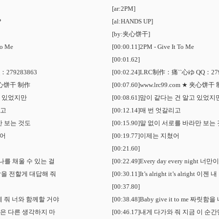
[ar:2PM]
P
[al:HANDS UP]
[by:夹心饼干]
To Me
[00:00.11]2PM - Give It To Me
[00:01.62]
279283863
[00:02.24]LRC制作：痛``心ゆ QQ：27
 夹心饼干 制作
[00:07.60]www.lrc99.com ★ 夹心饼干
고 있었지만
[00:08.61]맘이 같다는 건 알고 있었지
리고
[00:12.14]매 번 엇갈리고
만 보는 것도
[00:15.90]말 없이 서로를 바라만 보는
쳤어
[00:19.77]이제는 지쳤어
[00:21.60]
너만이 나를 채울 수 있는 걸
[00:22.49]Every day every night
 이젠 내 맘을 전할게 대답해 줘
[00:30.11]It’s alright it’s alrig
[00:37.80]
을 내게 줘 너와 함께할 거야
[00:38.48]Baby give it to me 
만은 다른 생각하지 마
[00:46.17]내게 다가와 줘 지금 이 