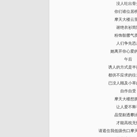
没人吐出骨
你们谁位居
摩天大楼云
谢绝衣衫简
粉饰骷髅气
人们争先恐
她离开你心爱
午后
诱人的方式是半
都供不应求的往
已没人顾及小草
自作自受
摩天大楼想
让人爱不释
晶莹剔透攀
才能高枕无
请遮住我低级伤口摩