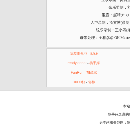
弦乐监制：
混音：赵靖(BigJ S
人声录制：汝文博(录制：Big
弦乐录制：王小四(
母带处理：全相彦@ OK Mastering
我爱雨夜花
-
s.h.e
ready or not
-
杨千嬅
FunRun
-
胡彦斌
DuDu好
-
郭静
本站
歌手薛之谦的
另本站服务范围：