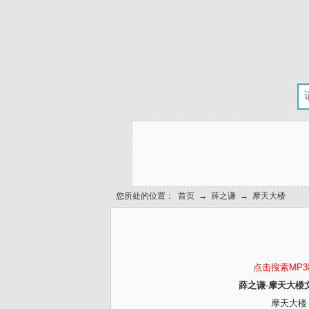
您所处的位置：
首页
→
薛之谦
→
摩天大楼
点击搜索MP
薛之谦-摩天大楼
摩天大楼