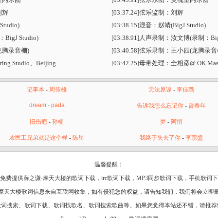
刘辉
[03:37.24]弦乐监制：刘辉
tudio)
[03:38.15]混音：赵靖(BigJ Studio)
J Studio)
[03:38.91]人声录制：汝文博(录制：BigJ 
龙腾录音棚)
[03:40.58]弦乐录制：王小四(龙腾录音
 Studio、Beijing
[03:42.25]母带处理：全相彦@ OK Master
记事本
-
周传雄
无法原谅
-
李佳璐
dream
-
pada
告诉我怎么忘记你
-
曾春年
旧伤疤
-
孙楠
梦
-
阿悄
农民工兄弟就是这个样
-
陈星
我终于失去了你
-
李宗盛
温馨提醒：
免费提供薛之谦-摩天大楼的歌词下载，lrc歌词下载，MP3同步歌词下载，手机歌词
摩天大楼歌词
信息来自互联网收集，如有侵犯您的权益，请告知我们，我们将会立即
歌词搜索
、
歌词下载
、
歌词找歌名
、
歌词搜索歌曲
等。如果您觉得本站还不错，请推荐