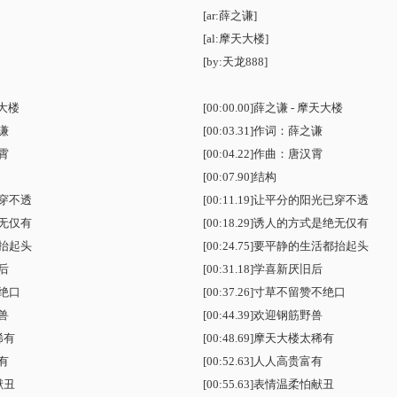
[ar:薛之谦]
[al:摩天大楼]
[by:天龙888]
天大楼
[00:00.00]薛之谦 - 摩天大楼
谦
[00:03.31]作词：薛之谦
霄
[00:04.22]作曲：唐汉霄
[00:07.90]结构
穿不透
[00:11.19]让平分的阳光已穿不透
无仅有
[00:18.29]诱人的方式是绝无仅有
抬起头
[00:24.75]要平静的生活都抬起头
后
[00:31.18]学喜新厌旧后
绝口
[00:37.26]寸草不留赞不绝口
兽
[00:44.39]欢迎钢筋野兽
稀有
[00:48.69]摩天大楼太稀有
有
[00:52.63]人人高贵富有
献丑
[00:55.63]表情温柔怕献丑