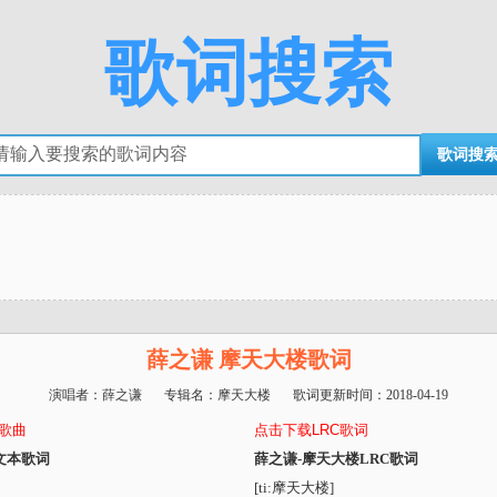
歌词搜索
薛之谦 摩天大楼歌词
演唱者：
薛之谦
专辑名：
摩天大楼
歌词更新时间：
2018-04-19
3歌曲
点击下载LRC歌词
文本歌词
薛之谦-摩天大楼LRC歌词
[ti:摩天大楼]