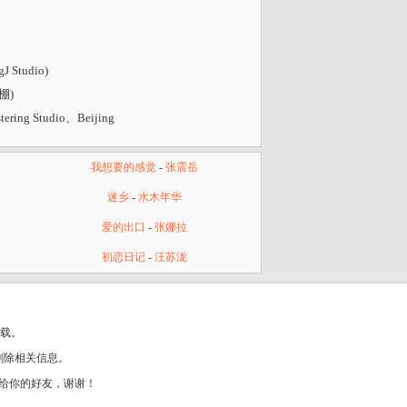
Studio)
棚)
ing Studio、Beijing
我想要的感觉
-
张震岳
迷乡
-
水木年华
爱的出口
-
张娜拉
初恋日记
-
汪苏泷
下载。
删除相关信息。
给你的好友，谢谢！