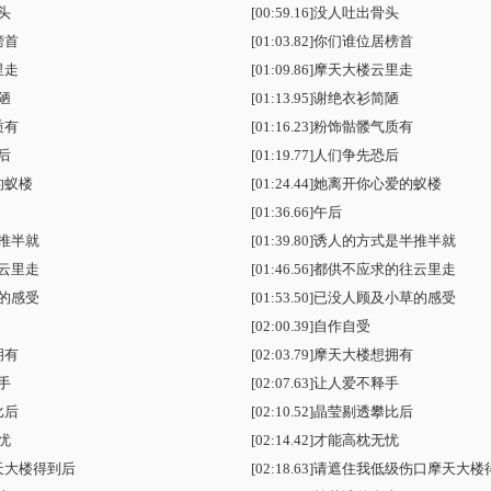
头
[00:59.16]没人吐出骨头
榜首
[01:03.82]你们谁位居榜首
里走
[01:09.86]摩天大楼云里走
陋
[01:13.95]谢绝衣衫简陋
质有
[01:16.23]粉饰骷髅气质有
后
[01:19.77]人们争先恐后
的蚁楼
[01:24.44]她离开你心爱的蚁楼
[01:36.66]午后
推半就
[01:39.80]诱人的方式是半推半就
云里走
[01:46.56]都供不应求的往云里走
的感受
[01:53.50]已没人顾及小草的感受
[02:00.39]自作自受
拥有
[02:03.79]摩天大楼想拥有
手
[02:07.63]让人爱不释手
比后
[02:10.52]晶莹剔透攀比后
忧
[02:14.42]才能高枕无忧
天大楼得到后
[02:18.63]请遮住我低级伤口摩天大