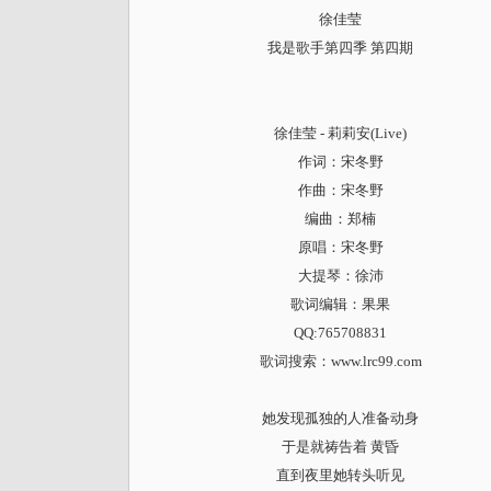
徐佳莹
我是歌手第四季 第四期
徐佳莹 - 莉莉安(Live)
作词：宋冬野
作曲：宋冬野
编曲：郑楠
原唱：宋冬野
大提琴：徐沛
歌词编辑：果果
QQ:765708831
歌词搜索
：www.lrc99.com
她发现孤独的人准备动身
于是就祷告着 黄昏
直到夜里她转头听见