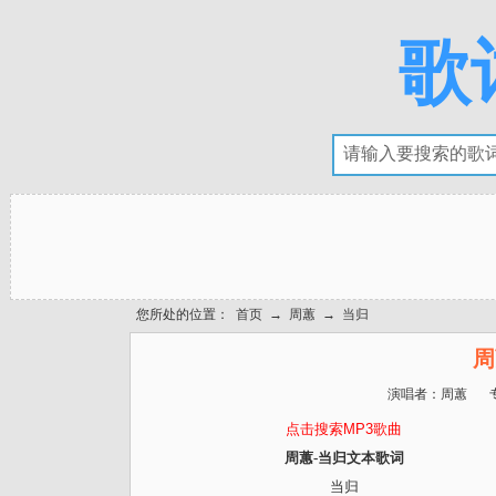
歌
您所处的位置：
首页
→
周蕙
→
当归
周
演唱者：
周蕙
点击搜索MP3歌曲
周蕙-当归文本歌词
当归