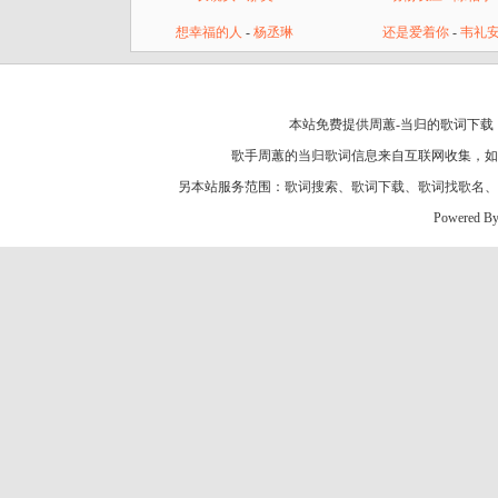
想幸福的人
-
杨丞琳
还是爱着你
-
韦礼
本站免费提供周蕙-当归的歌词下载，
歌手周蕙的
当归歌词
信息来自互联网收集，如
另本站服务范围：
歌词搜索
、
歌词下载
、
歌词找歌名
、
Powered B