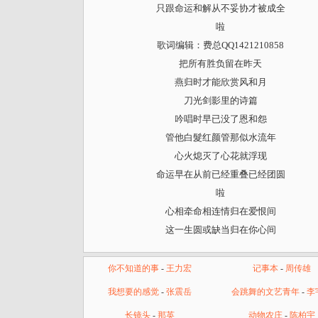
只跟命运和解从不妥协才被成全
啦
歌词编辑：费总QQ1421210858
把所有胜负留在昨天
燕归时才能欣赏风和月
刀光剑影里的诗篇
吟唱时早已没了恩和怨
管他白髮红颜管那似水流年
心火熄灭了心花就浮现
命运早在从前已经重叠已经团圆
啦
心相牵命相连情归在爱恨间
这一生圆或缺当归在你心间
你不知道的事
-
王力宏
记事本
-
周传雄
我想要的感觉
-
张震岳
会跳舞的文艺青年
-
李
长镜头
-
那英
动物农庄
-
陈柏宇