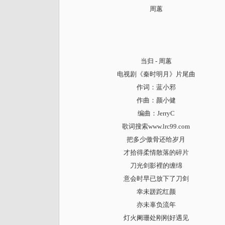
周蕙
当归 - 周蕙
电视剧《秦时明月》片尾曲
作词：蓝小邪
作曲：颜小健
编曲：JerryC
歌词搜索www.lrc99.com
把多少傲骨还给岁月
才拾得柔情散落的碎片
刀光剑影裡的缠绵
意会时早已放下了刀剑
幸未蹉跎红颜
亦未辜负流年
灯火阑珊处刚刚好遇见