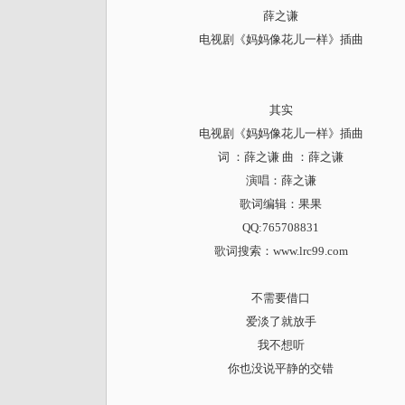
薛之谦
电视剧《妈妈像花儿一样》插曲
其实
电视剧《妈妈像花儿一样》插曲
词 ：薛之谦 曲 ：薛之谦
演唱：薛之谦
歌词编辑：果果
QQ:765708831
歌词搜索
：www.lrc99.com
不需要借口
爱淡了就放手
我不想听
你也没说平静的交错