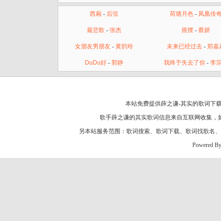
西厢
-
后弦
荷塘月色
-
凤凰传
最悲歌
-
张杰
摇摆
-
蔡妍
女朋友男朋友
-
黄韵玲
未来已经过去
-
郑嘉
DuDu好
-
郭静
我终于失去了你
-
李
本站免费提供薛之谦-其实的歌词下载
歌手薛之谦的
其实歌词
信息来自互联网收集，
另本站服务范围：
歌词搜索
、
歌词下载
、
歌词找歌名
、
Powered B