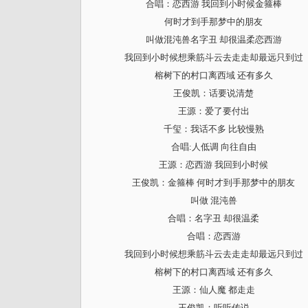
合唱：恋西游 我回到小时候金箍棒
何时才到手那梦中的朋友
叫做混沌兽名字丑 却很温柔恋西游
我回到小时候想乘筋斗云去走走却最远只到过
榕树下的村口离西域 还有多久
王俊凯：话要说清楚
王源：爱了要付出
千玺：我话不多 比较慢熟
合唱:人低调 向往自由
王源：恋西游 我回到小时候
王俊凯：金箍棒 何时才到手那梦中的朋友
叫做 混沌兽
合唱：名字丑 却很温柔
合唱：恋西游
我回到小时候想乘筋斗云去走走却最远只到过
榕树下的村口离西域 还有多久
王源：仙人魔 都走走
王俊凯：听听传说