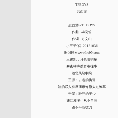
TFBOYS
恋西游
恋西游 - TF BOYS
作曲 : 毕晓笛
作词 : 方文山
小王子QQ122121036
歌词搜索
www.lrc99.com
王俊凯：月色映拱桥
寒夜钟声敲青春往事
随北风绕啊绕
王源：古老的街道
路的尽头有座庙谁许愿太过潦草
千玺：轻狂的年少
嫌江湖渺小从不弯腰
路不平就拔刀