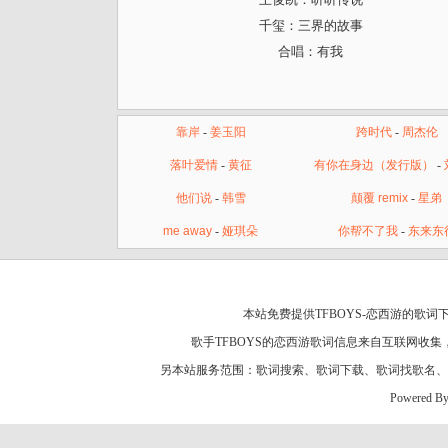
千玺：三界的故事
合唱：有我
靠岸
-
姜玉阳
跨时代
-
周杰伦
落叶爱情
-
黄征
有你在身边（发行版）
-
他们说
-
韩雪
颠覆 remix
-
星弟
me away
-
娅琪朵
你帮不了我
-
东来东
本站免费提供TFBOYS-恋西游的歌词
歌手TFBOYS的
恋西游歌词
信息来自互联网收集
另本站服务范围：
歌词搜索
、
歌词下载
、
歌词找歌名
、
Powered B