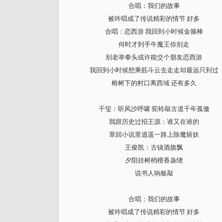
合唱：我们的故事
被吟唱成了传说精彩的情节 好多
合唱：恋西游 我回到小时候金箍棒
何时才到手牛魔王你别走
别老举拳头或许能交个朋友恋西游
我回到小时候想乘筋斗云去走走却最远只到过
榕树下的村口离西域 还有多久
千玺：听风沙呼啸 驼铃敲古道千年孤傲
我跟历史过招王源：谁又在谁的
章回小说里逍遥一路上除魔斩妖
王俊凯：古镇酒旗飘
夕阳挂树梢檀香袅绕
说书人响板敲
合唱：我们的故事
被吟唱成了传说精彩的情节 好多