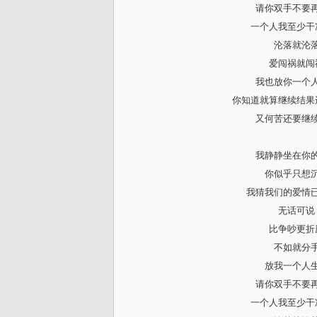
请你双手不要
一个人我至少干
沦落就沦
爱闯祸就闯
我也放你一个
你知道就算继续结果
又何苦还要继
我静静坐在你
你似乎只想
我猜我们的爱情
无话可说
比争吵更折
不如就分
放我一个人
请你双手不要
一个人我至少干