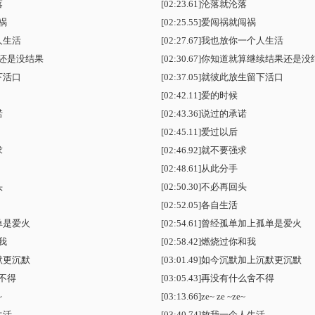
落
[02:23.61]沦落就沦落
祸
[02:25.55]爱闯祸就闯祸
人生活
[02:27.67]我也放你一个人生活
还是没结果
[02:30.67]你知道就算继续结果还是
下活口
[02:37.05]就彼此放生留下活口
[02:42.11]爱的时候
诺
[02:43.36]说过的承诺
[02:45.11]爱过以后
求
[02:46.92]就不要强求
[02:48.61]从此分手
头
[02:50.30]不必再回头
[02:52.05]各自生活
单是爱火
[02:54.61]曾经孤单加上孤单是爱火
我
[02:58.42]燃烧过你和我
默更沉默
[03:01.49]如今沉默加上沉默更沉默
不得
[03:05.43]再没有什么舍不得
~
[03:13.66]ze~ ze ~ze~
生活
[03:40.74]放我一个人生活