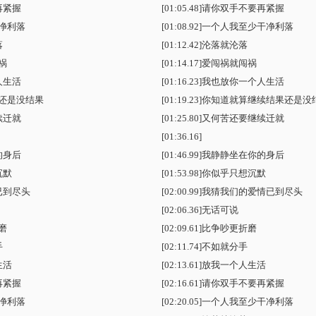
再紧握
[01:05.48]请你双手不要再紧握
净利落
[01:08.92]一个人我至少干净利落
落
[01:12.42]沦落就沦落
祸
[01:14.17]爱闯祸就闯祸
人生活
[01:16.23]我也放你一个人生活
还是没结果
[01:19.23]你知道就算继续结果还是
续迁就
[01:25.80]又何苦还要继续迁就
[01:36.16]
的身后
[01:46.99]我静静坐在你的身后
沉默
[01:53.98]你似乎只想沉默
已到尽头
[02:00.99]我猜我们的爱情已到尽头
[02:06.36]无话可说
磨
[02:09.61]比争吵更折磨
手
[02:11.74]不如就分手
生活
[02:13.61]放我一个人生活
再紧握
[02:16.61]请你双手不要再紧握
净利落
[02:20.05]一个人我至少干净利落