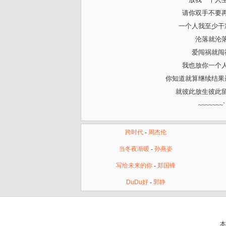
请你双手不要
一个人我至少干
沦落就沦
爱闯祸就闯
我也放你一个
你知道就算继续结果
就彼此放生彼此
~~~~~~~`
跨时代
-
周杰伦
当冬夜渐暖
-
孙燕姿
写给未来的你
-
郑国锋
DuDu好
-
郭静
本