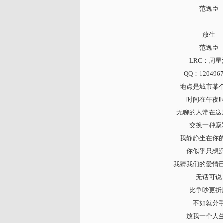
范逸臣
放生
范逸臣
LRC：周星
QQ：1204967
地点是城市某
时间在午夜
无聊的人常在这
交换一种寂
我静静坐在你
你似乎只想
我猜我们的爱情
无话可说
比争吵更折
不如就分
放我一个人