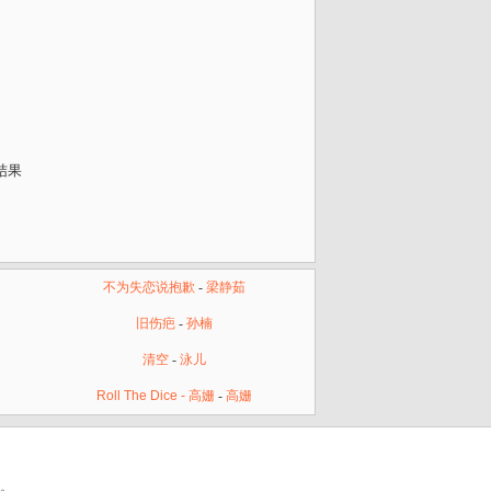
没结果
不为失恋说抱歉
-
梁静茹
旧伤疤
-
孙楠
清空
-
泳儿
Roll The Dice - 高姗
-
高姗
载。