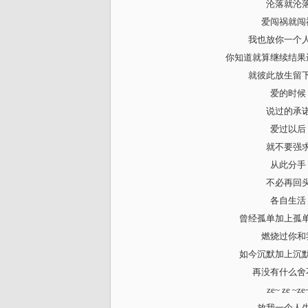
沦落就沦
爱闯祸就闯
我也放你一个
你知道就算继续结果
就彼此放生留
爱的时候
说过的承
爱过以后
就不要强
从此分手
不必再回
各自生活
曾经孤单加上孤
燃烧过你和
如今沉默加上沉
再没有什么舍
ze~ ze ~ze
放我一个人