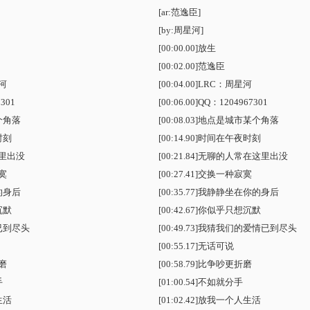
[ar:范逸臣]
[by:周星河]
[00:00.00]放生
[00:02.00]范逸臣
河
[00:04.00]LRC：周星河
301
[00:06.00]QQ：1204967301
个角落
[00:08.03]地点是城市某个角落
时刻
[00:14.90]时间在午夜时刻
里出没
[00:21.84]无聊的人常在这里出没
寞
[00:27.41]交换一种寂寞
的身后
[00:35.77]我静静坐在你的身后
沉默
[00:42.67]你似乎只想沉默
已到尽头
[00:49.73]我猜我们的爱情已到尽头
[00:55.17]无话可说
磨
[00:58.79]比争吵更折磨
手
[01:00.54]不如就分手
生活
[01:02.42]放我一个人生活