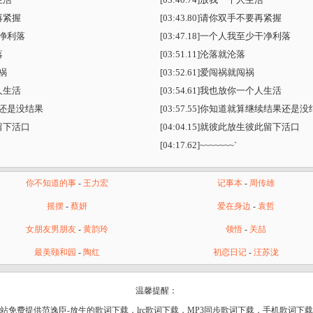
再紧握
[03:43.80]请你双手不要再紧握
净利落
[03:47.18]一个人我至少干净利落
落
[03:51.11]沦落就沦落
祸
[03:52.61]爱闯祸就闯祸
人生活
[03:54.61]我也放你一个人生活
还是没结果
[03:57.55]你知道就算继续结果还是
留下活口
[04:04.15]就彼此放生彼此留下活口
[04:17.62]~~~~~~~`
你不知道的事
-
王力宏
记事本
-
周传雄
摇摆
-
蔡妍
爱在身边
-
袁哲
女朋友男朋友
-
黄韵玲
领悟
-
关喆
最美颐和园
-
陶红
初恋日记
-
汪苏泷
温馨提醒：
站免费提供范逸臣-放生的歌词下载，lrc歌词下载，MP3同步歌词下载，手机歌词下