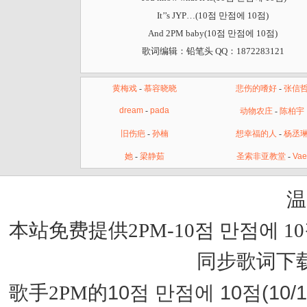
It’’s JYP…(10점 만점에 10점)
And 2PM baby(10점 만점에 10점)
歌词编辑：铅笔头 QQ：1872283121
黄梅戏
-
慕容晓晓
悲伤的嗜好
-
张信
dream
-
pada
动物农庄
-
陈柏宇
旧伤疤
-
孙楠
想幸福的人
-
杨丞
她
-
梁静茹
圣索非亚教堂
-
Va
温
本站免费提供2PM-10점 만점에 10
同步歌词下
10점 만점에 10점(10/
歌手2PM的