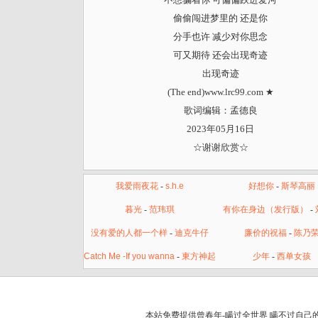
偷偷闯进梦里的 还是你
分手也许 减少对你思念
可又期待 还会出现奇迹
出现奇迹
(The end)www.lrc99.com ★
歌词编辑：孟德良
2023年05月16日
☆谢谢欣赏☆
我爱雨夜花
-
s.h.e
好想你
-
斯琴高丽
暮光
-
范玮琪
有你在身边（发行版）
-
没有爱的人都一个样
-
迪克牛仔
廉价的祝福
-
陈乃
Catch Me -If you wanna
-
東方神起
少年
-
西单女孩
本站免费提供曾春年-瞒过全世界 瞒不过自己的