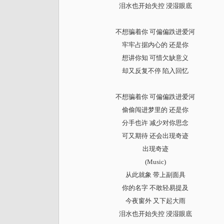
泪水也开始失控 浸湿眼底
不想骗着你 可偏偏跌进爱河
牢牢占据内心的 还是你
想讲你知 可惜欠缺意义
却又反复不停 陷入回忆
不想骗着你 可偏偏跌进爱河
偷偷闯进梦里的 还是你
分手也许 减少对你思念
可又期待 还会出现奇迹
出现奇迹
(Music)
从此就象 带上副面具
你的名字 不敢轻易提及
今夜窗外 又下起大雨
泪水也开始失控 浸湿眼底