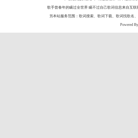
歌手曾春年的
瞒过全世界 瞒不过自己歌词
信息来自互联
另本站服务范围：
歌词搜索
、
歌词下载
、
歌词找歌名
、
Powered B