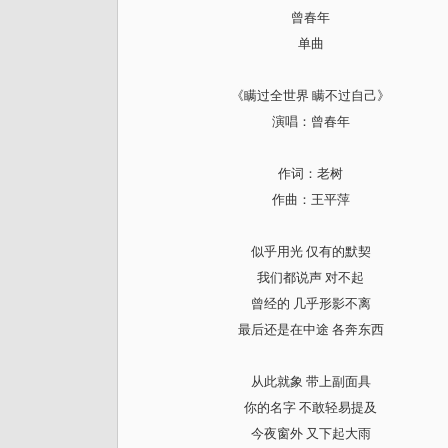
曾春年
单曲
《瞒过全世界 瞒不过自己》
演唱：曾春年
作词：老树
作曲：王平萍
似乎用光 仅有的默契
我们都说声 对不起
曾经的 几乎形影不离
最后还是在中途 各奔东西
从此就象 带上副面具
你的名字 不敢轻易提及
今夜窗外 又下起大雨