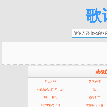
歌
戚薇
第三人称
梦诛缘·春
我的新鲜女友(晴天版)
雨天
你好，再见
墨绿指甲
仙侠世界之错过
爱情自有天意